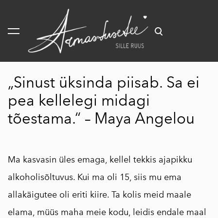
lisati ostukorvi.
Vaata ostukorvi
„Sinust üksinda piisab. Sa ei
pea kellelegi midagi
tõestama.“ – Maya Angelou
Ma kasvasin üles emaga, kellel tekkis ajapikku
alkoholisõltuvus. Kui ma oli 15, siis mu ema
allakäigutee oli eriti kiire. Ta kolis meid maale
elama, müüs maha meie kodu, leidis endale maal