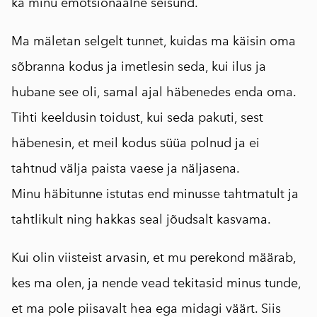
ka minu emotsionaalne seisund.
Ma mäletan selgelt tunnet, kuidas ma käisin oma
sõbranna kodus ja imetlesin seda, kui ilus ja
hubane see oli, samal ajal häbenedes enda oma.
Tihti keeldusin toidust, kui seda pakuti, sest
häbenesin, et meil kodus süüa polnud ja ei
tahtnud välja paista vaese ja näljasena.
Minu häbitunne istutas end minusse tahtmatult ja
tahtlikult ning hakkas seal jõudsalt kasvama.
Kui olin viisteist arvasin, et mu perekond määrab,
kes ma olen, ja nende vead tekitasid minus tunde,
et ma pole piisavalt hea ega midagi väärt. Siis