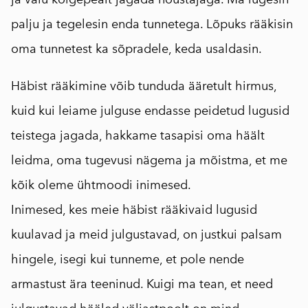
palju ja tegelesin enda tunnetega. Lõpuks rääkisin
oma tunnetest ka sõpradele, keda usaldasin.
Häbist rääkimine võib tunduda ääretult hirmus,
kuid kui leiame julguse endasse peidetud lugusid
teistega jagada, hakkame tasapisi oma häält
leidma, oma tugevusi nägema ja mõistma, et me
kõik oleme ühtmoodi inimesed.
Inimesed, kes meie häbist rääkivaid lugusid
kuulavad ja meid julgustavad, on justkui palsam
hingele, isegi kui tunneme, et pole nende
armastust ära teeninud. Kuigi ma tean, et need