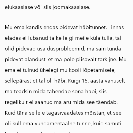
elukaaslase või siis joomakaaslase.
Mu ema kandis endas pidevat häbitunnet. Linnas
elades ei lubanud ta kellelgi meile küla tulla, tal
olid pidevad usaldusprobleemid, ma sain tunda
pidevat alandust, et ma pole piisavalt tark jne. Mu
ema ei tulnud ühelegi mu kooli lõpetamisele,
sellepärast et tal oli häbi. Kuigi 15. aasta vanuselt
ma teadsin mida tähendab sõna häbi, siis
tegelikult ei saanud ma aru mida see täendab.
Kuid täna sellele tagasivaadates mõistan, et see
oli küll ema vundamentaalne tunne, kuid samuti