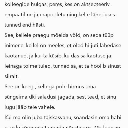
kolleegide hulgas, peres, kes on aktsepteeriv,
empaatiline ja erapooletu ning kelle läheduses
tunned end hästi.
See, kellele praegu mõelda võid, on seda tüüpi
inimene, kellel on meeles, et oled hiljuti lähedase
kaotanud, ja kui ta küsib, kuidas sa kaotuse ja
leinaga toime tuled, tunned sa, et ta hoolib sinust
siiralt.
See on keegi, kellega pole hirmus oma
süngeimaidki saladusi jagada, sest tead, et sinu
lugu jääb teie vahele.
Kui ma olin juba täiskasvanu, söandasin oma häbi
ja valu kõigepealt jagada nõustajaga. Ma lugesin