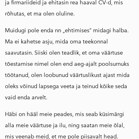
ja firmariideid ja ehitasin rea haaval CV-d, mis
rõhutas, et ma olen oluline.
Muidugi pole enda nn „ehtimises“ midagi halba.
Ma ei kahetse asju, mida oma teekonnal
saavutasin. Siiski olen teadlik, et oma väärtuse
tõestamise nimel olen end aeg-ajalt poolsurnuks
töötanud, olen loobunud väärtuslikust ajast mida
oleks võinud lapsega veeta ja teinud kõike seda
vaid enda arvelt.
Häbi on hääl meie peades, mis seab küsimärgi
alla meie väärtuse ja ilu, ning saatan meie õlal,
mis veenab meid, et me pole piisavalt head.