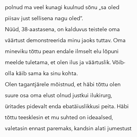
polnud ma veel kunagi kuulnud sõnu „sa oled
piisav just sellisena nagu oled“.
Nüüd, 38-aastasena, on kalduvus teistele oma
väärtust demonstreerida minu jaoks tuttav. Oma
mineviku tõttu pean endale ilmselt elu lõpuni
meelde tuletama, et olen ilus ja väärtuslik. Võib-
olla käib sama ka sinu kohta.
Olen tagantjärele mõistnud, et häbi tõttu olen
suure osa oma elust olnud justkui ilukirurg,
üritades pidevalt enda ebatäiuslikkusi peita. Häbi
tõttu teesklesin et mu suhted on ideaalsed,
valetasin ennast paremaks, kandsin alati jumestust