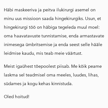
Häbi maskeeriva ja peitva ilukirurgi asemel on
minu uus missioon saada hingekirurgiks. Usun, et
hingekirurgi töö on häbiga tegeleda muul moel:
oma haavatavuste tunnistamise, enda armastavate
inimesega ümbritsemise ja enda seest selle hääle
leidmise kaudu, mis teab meie väärtust.
Meist igaühest tõepoolest piisab. Me kõik peame
laskma sel teadmisel oma meeles, luudes, lihas,
südames ja kogu kehas kinnistuda.
Oled hoitud!