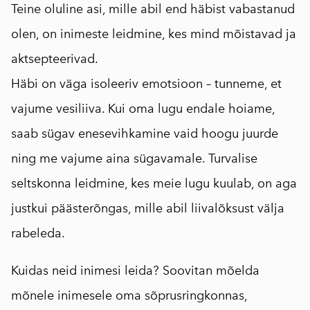
Teine oluline asi, mille abil end häbist vabastanud
olen, on inimeste leidmine, kes mind mõistavad ja
aktsepteerivad.
Häbi on väga isoleeriv emotsioon – tunneme, et
vajume vesiliiva. Kui oma lugu endale hoiame,
saab sügav enesevihkamine vaid hoogu juurde
ning me vajume aina sügavamale. Turvalise
seltskonna leidmine, kes meie lugu kuulab, on aga
justkui päästerõngas, mille abil liivalõksust välja
rabeleda.
Kuidas neid inimesi leida? Soovitan mõelda
mõnele inimesele oma sõprusringkonnas,