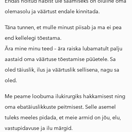
Endas hoitud häbist üle saamiseks on oluline oma
olemasolu ja väärtust endale kinnitada.
Täna tunnen, et mulle minust piisab ja ma ei pea
end kellelegi tõestama.
Ära mine minu teed – ära raiska lubamatult palju
aastaid oma väärtuse tõestamise püüetele. Sa
oled täiuslik, ilus ja väärtuslik sellisena, nagu sa
oled.
Me peame loobuma ilukirurgiks hakkamisest ning
oma ebatäiuslikkuste peitmisest. Selle asemel
tuleks meeles pidada, et meie armid on jõu, elu,
vastupidavuse ja ilu märgid.