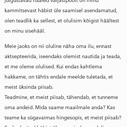
julgustavad hääled väljastpoolt on mind
kammitsevast häbist üle saamisel asendamatud,
olen teadlik ka sellest, et olulisim kõigist häältest
on minu sisehääl.
Meie jaoks on nii oluline näha oma ilu, ennast
aktsepteerida, iseendaks olemist nautida ja teada,
et me oleme olulised. Kui endas kahtlema
hakkame, on tähtis endale meelde tuletada, et
meist üksinda piisab.
Teadmine, et meist piisab, tähendab, et tunneme
oma andeid. Mida saame maailmale anda? Kas
teame ka sügavaimas hingesopis, et meist piisab?