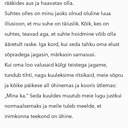
rääkides aus ja haavatav olla.
Suhtes olles on minu jaoks olnud oluline luua
illusioon, et mu suhe on täiuslik. Kõik, kes on
suhtes, teavad aga, et suhte hoidmine võib olla
ääretult raske. Iga kord, kui seda tahku oma elust
sõpradega jagasin, märkasin sarnasusi.
Kui oma loo valusaid külgi teistega jagame,
tundub tihti, nagu kuuleksime ritsikaid, meie sõpru
ja kõike päikese all ühinemas ja kooris ütlemas:
„Mina ka.“ Seda kuuldes muutub meie lugu justkui
normaalsemaks ja meile tuleb meelde, et
inimkonna teekond on ühine.