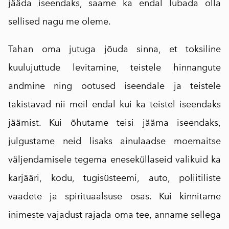
jääda iseendaks, saame ka endal lubada olla
sellised nagu me oleme.
Tahan oma jutuga jõuda sinna, et toksiline
kuulujuttude levitamine, teistele hinnangute
andmine ning ootused iseendale ja teistele
takistavad nii meil endal kui ka teistel iseendaks
jäämist. Kui õhutame teisi jääma iseendaks,
julgustame neid lisaks ainulaadse moemaitse
väljendamisele tegema eneseküllaseid valikuid ka
karjääri, kodu, tugisüsteemi, auto, poliitiliste
vaadete ja spirituaalsuse osas. Kui kinnitame
inimeste vajadust rajada oma tee, anname sellega