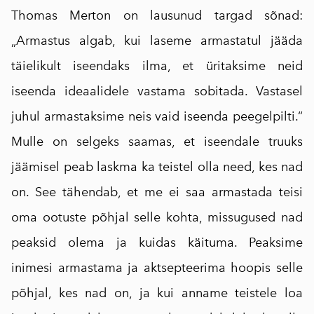
Thomas Merton on lausunud targad sõnad:
„Armastus algab, kui laseme armastatul jääda
täielikult iseendaks ilma, et üritaksime neid
iseenda ideaalidele vastama sobitada. Vastasel
juhul armastaksime neis vaid iseenda peegelpilti.“
Mulle on selgeks saamas, et iseendale truuks
jäämisel peab laskma ka teistel olla need, kes nad
on. See tähendab, et me ei saa armastada teisi
oma ootuste põhjal selle kohta, missugused nad
peaksid olema ja kuidas käituma. Peaksime
inimesi armastama ja aktsepteerima hoopis selle
põhjal, kes nad on, ja kui anname teistele loa