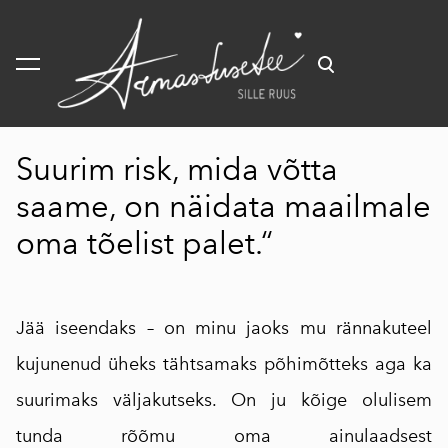
lisati ostukorvi.
Vaata ostukorvi
Suurim risk, mida võtta
saame, on näidata maailmale
oma tõelist palet.“
Jää iseendaks – on minu jaoks mu rännakuteel
kujunenud üheks tähtsamaks põhimõtteks aga ka
suurimaks väljakutseks. On ju kõige olulisem
tunda rõõmu oma ainulaadsest