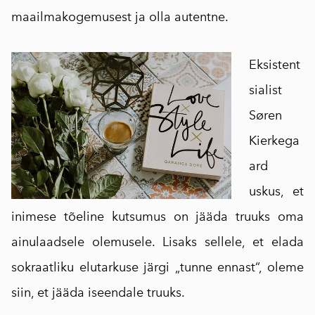
maailmakogemusest ja olla autentne.
Eksistent
sialist
Søren
Kierkega
ard
uskus, et
inimese tõeline kutsumus on jääda truuks oma
ainulaadsele olemusele. Lisaks sellele, et elada
sokraatliku elutarkuse järgi „tunne ennast“, oleme
siin, et jääda iseendale truuks.